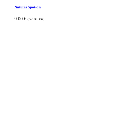
Naturis Spot-on
9.00
€
(67.81 kn)