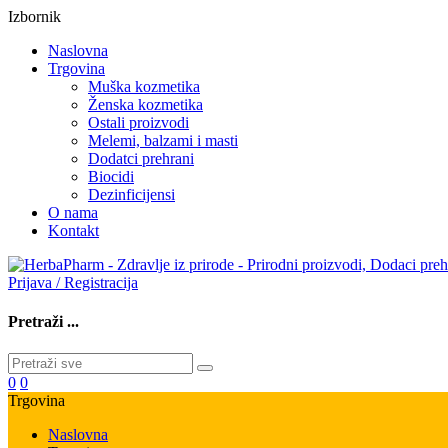
Izbornik
Naslovna
Trgovina
Muška kozmetika
Ženska kozmetika
Ostali proizvodi
Melemi, balzami i masti
Dodatci prehrani
Biocidi
Dezinficijensi
O nama
Kontakt
Prijava / Registracija
Pretraži ...
0
0
Trgovina
Naslovna