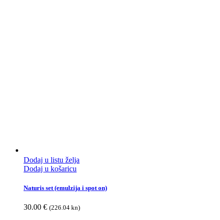
Dodaj u listu želja
Dodaj u košaricu
Naturis set (emulzija i spot on)
30.00
€
(226.04 kn)