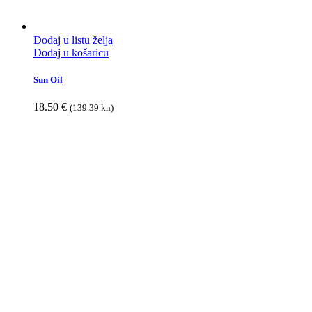
Dodaj u listu želja
Dodaj u košaricu
Sun Oil
18.50
€
(139.39 kn)