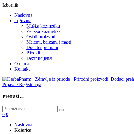
Izbornik
Naslovna
Trgovina
Muška kozmetika
Ženska kozmetika
Ostali proizvodi
Melemi, balzami i masti
Dodatci prehrani
Biocidi
Dezinficijensi
O nama
Kontakt
Prijava / Registracija
Pretraži ...
0
0
Naslovna
Košarica