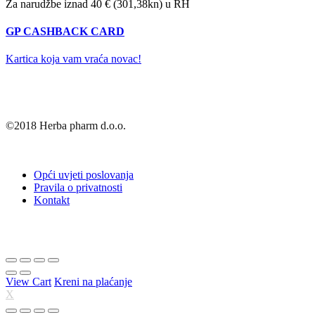
Za narudžbe iznad 40 € (301,38kn) u RH
GP CASHBACK CARD
Kartica koja vam vraća novac!
©2018 Herba pharm d.o.o.
Opći uvjeti poslovanja
Pravila o privatnosti
Kontakt
View Cart
Kreni na plaćanje
X