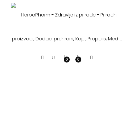
0
0
Dodatci prehrani