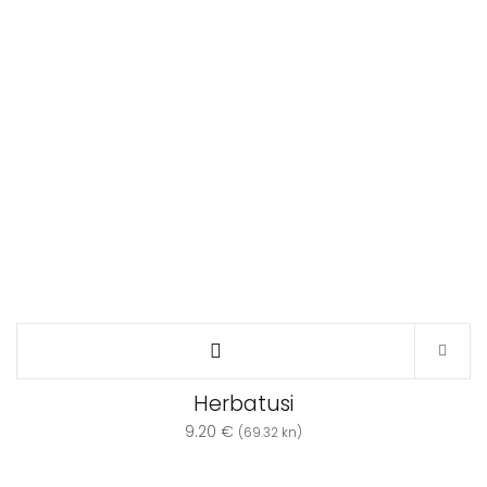
Herbatusi
9.20
€
(69.32 kn)