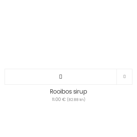
Rooibos sirup
11.00
€
(82.88 kn)