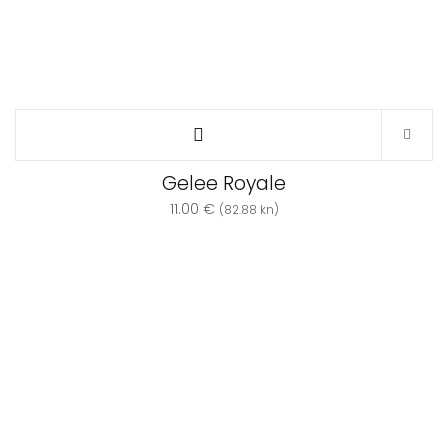
Gelee Royale
11.00
€
(82.88 kn)