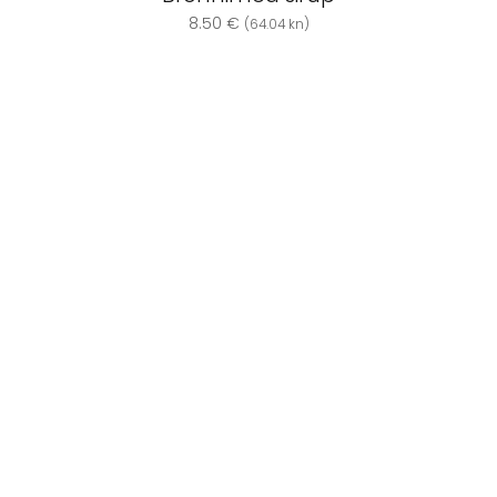
8.50
€
(64.04 kn)