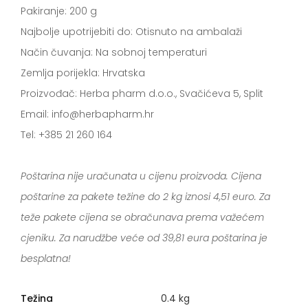
Pakiranje: 200 g
Najbolje upotrijebiti do: Otisnuto na ambalaži
Način čuvanja: Na sobnoj temperaturi
Zemlja porijekla: Hrvatska
Proizvođač: Herba pharm d.o.o., Svačićeva 5, Split
Email: info@herbapharm.hr
Tel: +385 21 260 164
Poštarina nije uračunata u cijenu proizvoda. Cijena
poštarine za pakete težine do 2 kg iznosi 4,51 euro. Za
teže pakete cijena se obračunava prema važećem
cjeniku. Za narudžbe veće od 39,81 eura poštarina je
besplatna!
Težina
0.4 kg