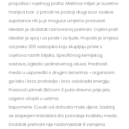
propolisa i cvjetnog praha. Matična mliječ je izuzetno
hranjiva tvar. U prirodi ne postoji drugi izvor ovakve
supstance niti ju je moguće umjetno proizvesti.
Idealan je dodatak raznovrsnoj prehrani. Cvjetni prah
idealan je spoj i za pčele i za ljude. Propolis je smjesa
od preko 200 sastojaka koju skupljaju pčele s
cvjetova raznih biljaka. Specifičnog kemijskog
sastava, izgleda i jedinstvenog okusa. Prednosti
meda u usporedbi s drugim šećerima: • organizam
ga lako i brzo probavlja • brzo oslobađa energiju.
Proizvod uzimati žličicom 3 puta dnevno prije jela.
Lagano otopiti u ustima.
Napomene: Čuvati od dohvata male djece. Sadržaj
se stajanjem kristalizira što potvrđuje kvalitetu meda.
Dodatak prehrani nije nadomjestak ili zamjena