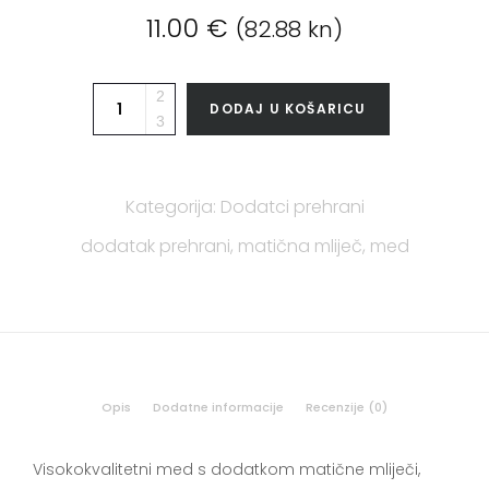
11.00
€
(82.88 kn)
DODAJ U KOŠARICU
Kategorija:
Dodatci prehrani
dodatak prehrani
,
matična mliječ
,
med
Opis
Dodatne informacije
Recenzije (0)
Visokokvalitetni med s dodatkom matične mliječi,