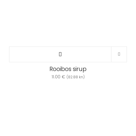
Rooibos sirup
11.00
€
(82.88 kn)