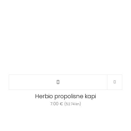
Herbio propolisne kapi
7.00
€
(52.74 kn)