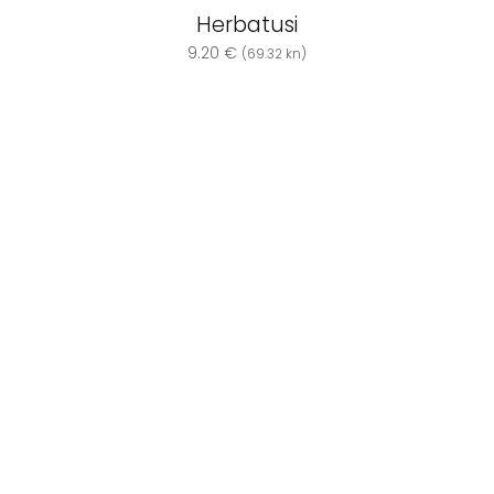
Herbatusi
9.20
€
(69.32 kn)