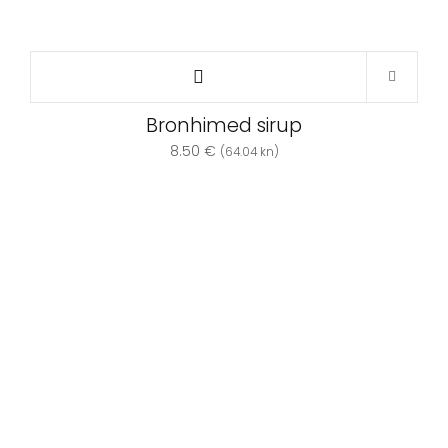
Bronhimed sirup
8.50
€
(64.04 kn)