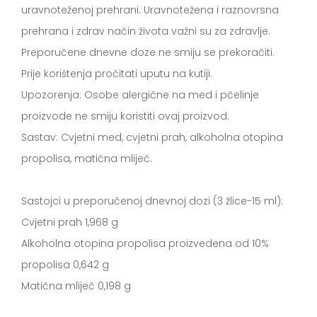
uravnoteženoj prehrani. Uravnotežena i raznovrsna
prehrana i zdrav način života važni su za zdravlje.
Preporučene dnevne doze ne smiju se prekoračiti.
Prije korištenja pročitati uputu na kutiji.
Upozorenja: Osobe alergične na med i pčelinje
proizvode ne smiju koristiti ovaj proizvod.
Sastav: Cvjetni med, cvjetni prah, alkoholna otopina
propolisa, matična mliječ.
Sastojci u preporučenoj dnevnoj dozi (3 žlice-15 ml):
Cvjetni prah 1,968 g
Alkoholna otopina propolisa proizvedena od 10%
propolisa 0,642 g
Matična mliječ 0,198 g