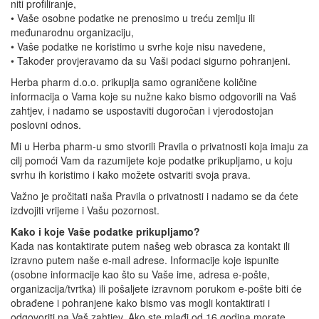
niti profiliranje,
• Vaše osobne podatke ne prenosimo u treću zemlju ili
međunarodnu organizaciju,
• Vaše podatke ne koristimo u svrhe koje nisu navedene,
• Također provjeravamo da su Vaši podaci sigurno pohranjeni.
Herba pharm d.o.o. prikuplja samo ograničene količine
informacija o Vama koje su nužne kako bismo odgovorili na Vaš
zahtjev, i nadamo se uspostaviti dugoročan i vjerodostojan
poslovni odnos.
Mi u Herba pharm-u smo stvorili Pravila o privatnosti koja imaju za
cilj pomoći Vam da razumijete koje podatke prikupljamo, u koju
svrhu ih koristimo i kako možete ostvariti svoja prava.
Važno je pročitati naša Pravila o privatnosti i nadamo se da ćete
izdvojiti vrijeme i Vašu pozornost.
Kako i koje Vaše podatke prikupljamo?
Kada nas kontaktirate putem našeg web obrasca za kontakt ili
izravno putem naše e-mail adrese. Informacije koje ispunite
(osobne informacije kao što su Vaše ime, adresa e-pošte,
organizacija/tvrtka) ili pošaljete izravnom porukom e-pošte biti će
obrađene i pohranjene kako bismo vas mogli kontaktirati i
odgovoriti na Vaš zahtjev. Ako ste mlađi od 16 godina morate