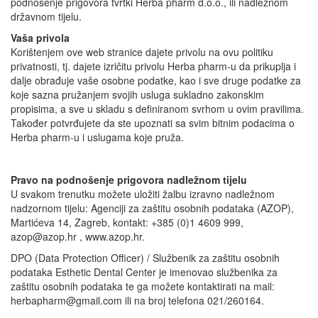
podnošenje prigovora tvrtki Herba pharm d.o.o., ili nadležnom
državnom tijelu.
Vaša privola
Korištenjem ove web stranice dajete privolu na ovu politiku
privatnosti, tj. dajete izričitu privolu Herba pharm-u da prikuplja i
dalje obrađuje vaše osobne podatke, kao i sve druge podatke za
koje sazna pružanjem svojih usluga sukladno zakonskim
propisima, a sve u skladu s definiranom svrhom u ovim pravilima.
Također potvrđujete da ste upoznati sa svim bitnim podacima o
Herba pharm-u i uslugama koje pruža.
Pravo na podnošenje prigovora nadležnom tijelu
U svakom trenutku možete uložiti žalbu izravno nadležnom
nadzornom tijelu: Agenciji za zaštitu osobnih podataka (AZOP),
Martićeva 14, Zagreb, kontakt: +385 (0)1 4609 999,
azop@azop.hr , www.azop.hr.
DPO (Data Protection Officer) / Službenik za zaštitu osobnih
podataka Esthetic Dental Center je imenovao službenika za
zaštitu osobnih podataka te ga možete kontaktirati na mail:
herbapharm@gmail.com ili na broj telefona 021/260164.