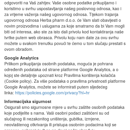
odgovoriti na Vaš zahtjev. Vaše osobne podatke prikupljamo i
koristimo u svrhu uspostavljanja našeg poslovnog odnosa, kao i
za vrijeme važenja našeg ugovornog odnosa. Tijekom trajanja
ugovornog odnosa Herba pharm d.o.o. će Vam slati obavijesti o
novim proizvodima i uslugama za koje smatramo da bi Vam mogli
biti od interesa, ako ste za isto dali privolu kod kontaktiranja naše
tvrtke putem web obrasca. Privolu koju nam date za ovu svrhu
možete u svakom trenutku povući te ćemo u tom slučaju prestati s
ovom obradom.
Google Analytics
Prilikom prikupljanja osobnih podataka, moguća je pohrana
određenih podataka od strane platforme Google Analytics, a o
kojoj ste detaljnije upoznati kroz Pravilima korištenja kolačića
(Cookie policy). Za više podataka o pravilima privatnosti platforme
Google Analytics, možete se informirati putem sljedećeg
linka:
https://policies.google.com/privacy?hl=hr
Informacijska sigurnost
Osigurali smo sigurnosne mjere u svrhu zaštite osobnih podataka
koje podijelite s nama. Vaši osobni podaci zaštićeni su od
slučajnog ili nezakonitog uništenja, gubitka, izmjene,
neovlaštenog otkrivanja ili pristupa osobnim podacima koji se