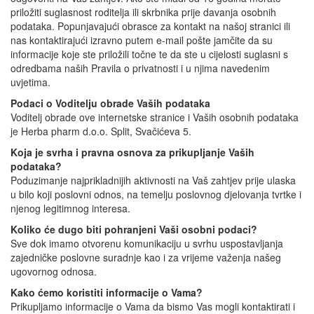
priložiti suglasnost roditelja ili skrbnika prije davanja osobnih
podataka. Popunjavajući obrasce za kontakt na našoj stranici ili
nas kontaktirajući izravno putem e-mail pošte jamčite da su
informacije koje ste priložili točne te da ste u cijelosti suglasni s
odredbama naših Pravila o privatnosti i u njima navedenim
uvjetima.
Podaci o Voditelju obrade Vaših podataka
Voditelj obrade ove internetske stranice i Vaših osobnih podataka
je Herba pharm d.o.o. Split, Svačićeva 5.
Koja je svrha i pravna osnova za prikupljanje Vaših
podataka?
Poduzimanje najprikladnijih aktivnosti na Vaš zahtjev prije ulaska
u bilo koji poslovni odnos, na temelju poslovnog djelovanja tvrtke i
njenog legitimnog interesa.
Koliko će dugo biti pohranjeni Vaši osobni podaci?
Sve dok imamo otvorenu komunikaciju u svrhu uspostavljanja
zajedničke poslovne suradnje kao i za vrijeme važenja našeg
ugovornog odnosa.
Kako ćemo koristiti informacije o Vama?
Prikupljamo informacije o Vama da bismo Vas mogli kontaktirati i