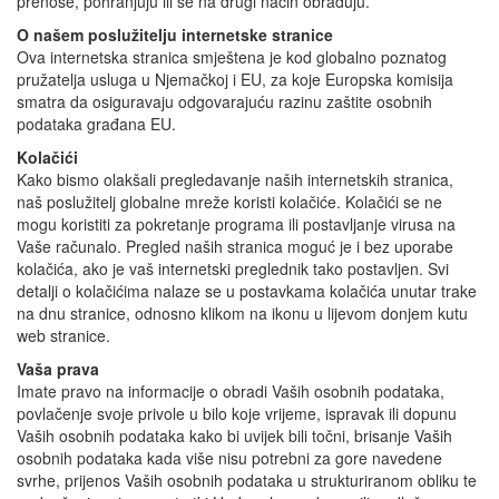
prenose, pohranjuju ili se na drugi način obrađuju.
O našem poslužitelju internetske stranice
Ova internetska stranica smještena je kod globalno poznatog
pružatelja usluga u Njemačkoj i EU, za koje Europska komisija
smatra da osiguravaju odgovarajuću razinu zaštite osobnih
podataka građana EU.
Kolačići
Kako bismo olakšali pregledavanje naših internetskih stranica,
naš poslužitelj globalne mreže koristi kolačiće. Kolačići se ne
mogu koristiti za pokretanje programa ili postavljanje virusa na
Vaše računalo. Pregled naših stranica moguć je i bez uporabe
kolačića, ako je vaš internetski preglednik tako postavljen. Svi
detalji o kolačićima nalaze se u postavkama kolačića unutar trake
na dnu stranice, odnosno klikom na ikonu u lijevom donjem kutu
web stranice.
Vaša prava
Imate pravo na informacije o obradi Vaših osobnih podataka,
povlačenje svoje privole u bilo koje vrijeme, ispravak ili dopunu
Vaših osobnih podataka kako bi uvijek bili točni, brisanje Vaših
osobnih podataka kada više nisu potrebni za gore navedene
svrhe, prijenos Vaših osobnih podataka u strukturiranom obliku te