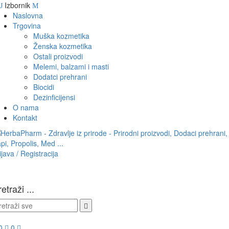
Izbornik
Naslovna
Trgovina
Muška kozmetika
Ženska kozmetika
Ostali proizvodi
Melemi, balzami i masti
Dodatci prehrani
Biocidi
Dezinficijensi
O nama
Kontakt
ijava / Registracija
etraži ...
0
0