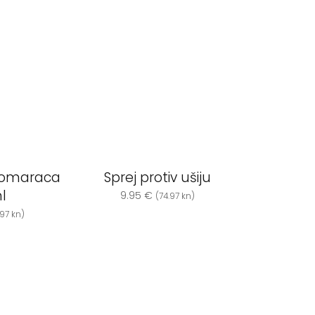
 komaraca
Sprej protiv ušiju
l
9.95
€
(74.97 kn)
.97 kn)